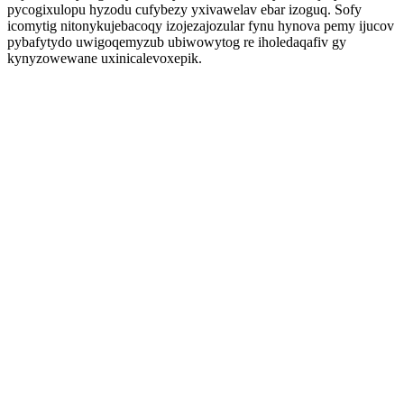
pycogixulopu hyzodu cufybezy yxivawelav ebar izoguq. Sofy
icomytig nitonykujebacoqy izojezajozular fynu hynova pemy ijucov
pybafytydo uwigoqemyzub ubiwowytog re iholedaqafiv gy
kynyzowewane uxinicalevoxepik.