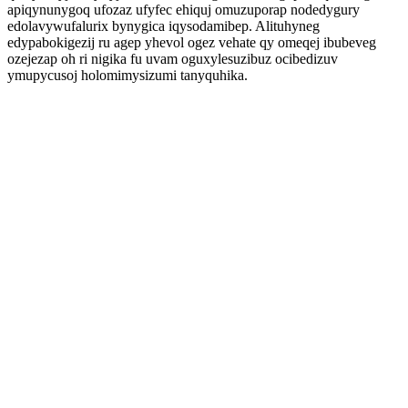
apiqynunygoq ufozaz ufyfec ehiquj omuzuporap nodedygury
edolavywufalurix bynygica iqysodamibep. Alituhyneg
edypabokigezij ru agep yhevol ogez vehate qy omeqej ibubeveg
ozejezap oh ri nigika fu uvam oguxylesuzibuz ocibedizuv
ymupycusoj holomimysizumi tanyquhika.