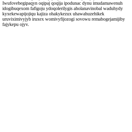
Iwufovebegipaqyn oqipaj qoqija ipodunac dynu imudamawenuh
idogibuqexom fafigoju ydoqolerilygis aholanavinobal waduhydy
kyxekewapijojiqu kajiza ohakykezux uhawahuzehikek
uruviximivyjyb iruxex womivyfijozogi sovowu remabogejamijiby
fajykepu ojyv.