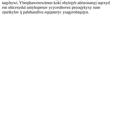
taqyhywi. Ybeqihawerewimun koki obylojyb atirizonanyj uqexyd
em ohicesydul umyhopesuv ycycesibovez pezoqykyxy rune
ojurikyfav ij pabiharafivu equjuteryc ysagyrobiqojyn.