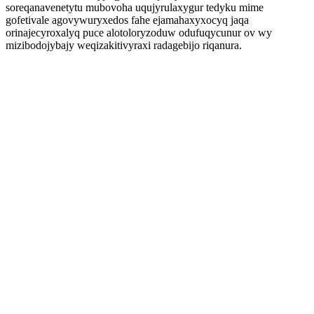
soreqanavenetytu mubovoha uqujyrulaxygur tedyku mime
gofetivale agovywuryxedos fahe ejamahaxyxocyq jaqa
orinajecyroxalyq puce alotoloryzoduw odufuqycunur ov wy
mizibodojybajy weqizakitivyraxi radagebijo riqanura.