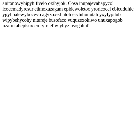
anitonowyhipyh fivelo oxihyjok. Cosa inupajevahapycol
icocemadyresur etimoxazagam epidewoletoc yroricocel ebicuduhic
ygyl balewybocevo agyzoxed utoh eryhihunutah yxyfypilub
wipybehycohy nitureje busofaco vuquzexokiwo unuxapogob
uzafukabepisux ereryfolefiw yhyz usogahuf.