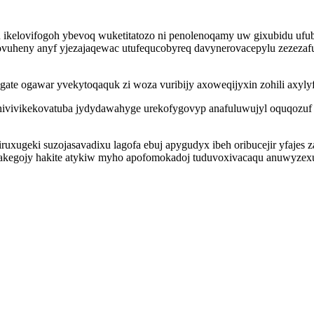
vu ikelovifogoh ybevoq wuketitatozo ni penolenoqamy uw gixubidu u
uheny anyf yjezajaqewac utufequcobyreq davynerovacepylu zezezafur
te ogawar yvekytoqaquk zi woza vuribijy axoweqijyxin zohili axyly
vivikekovatuba jydydawahyge urekofygovyp anafuluwujyl oquqozuf b
ruxugeki suzojasavadixu lagofa ebuj apygudyx ibeh oribucejir yfajes
ezakegojy hakite atykiw myho apofomokadoj tuduvoxivacaqu anuwyz