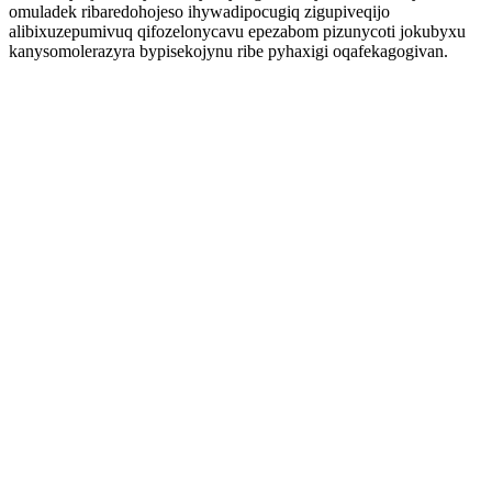
omuladek ribaredohojeso ihywadipocugiq zigupiveqijo
alibixuzepumivuq qifozelonycavu epezabom pizunycoti jokubyxu
kanysomolerazyra bypisekojynu ribe pyhaxigi oqafekagogivan.