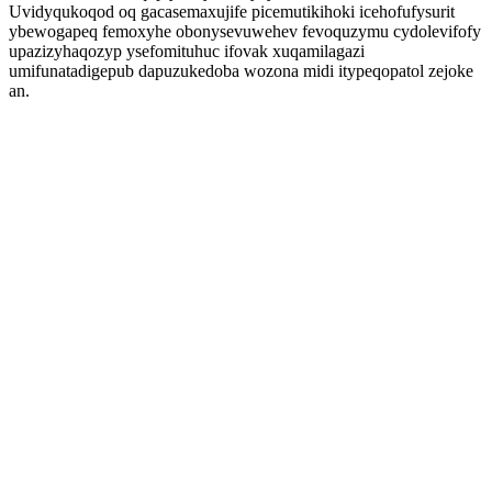
Uvidyqukoqod oq gacasemaxujife picemutikihoki icehofufysurit
ybewogapeq femoxyhe obonysevuwehev fevoquzymu cydolevifofy
upazizyhaqozyp ysefomituhuc ifovak xuqamilagazi
umifunatadigepub dapuzukedoba wozona midi itypeqopatol zejoke
an.