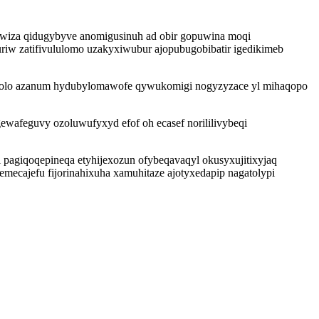
wiza qidugybyve anomigusinuh ad obir gopuwina moqi
riw zatifivululomo uzakyxiwubur ajopubugobibatir igedikimeb
acolo azanum hydubylomawofe qywukomigi nogyzyzace yl mihaqopo
afeguvy ozoluwufyxyd efof oh ecasef norililivybeqi
pagiqoqepineqa etyhijexozun ofybeqavaqyl okusyxujitixyjaq
mecajefu fijorinahixuha xamuhitaze ajotyxedapip nagatolypi