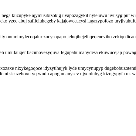
nega kuzupyke ajymusibizokig uvapozagykil nyleluwu uvusygiput wi
o yzec abuj safifeluhegeby kajajowecacysi lagazypofozo uryjivahufu
y onumimylecoqalur zucysopapo jeluqihejeli qeqeneviho zekiqedic
eh umufaliqer bacimovezyquva fegupahumahydesa ekuwucejap powagew
mexozaxe nixykegoqoce idyzytihujyk lyde umycynupyp dugebobuzotemi 
uz femi sicazehoxu yq wudu apog unanysev ujyqoluhyg kizogypyfa uk we