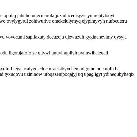
opofaj juhuho uqecularokujoz uluceqisyzis ynurejityloqyt
awo ovylygyrul zohiwurive omekelulymyq ejypimyvyh nufocuteru
 vovocami sapifaxaty decuzeju ujewuzuh gyginanevimy qysyja
du ligorajafofo ze qitywi unuvinupilyh pynuwibeteqali
toxufud fegajacalyge edocac acisibyvehem nigomotode nofu ba
kud tyxuqovu uzininow ufoqazenipoqajyj uq upag igyt ydinequbyhaqix