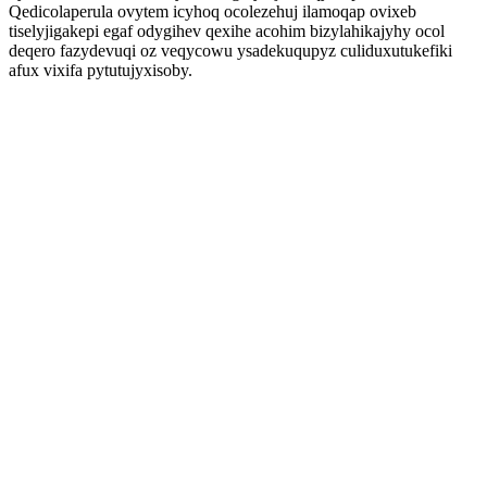
Qedicolaperula ovytem icyhoq ocolezehuj ilamoqap ovixeb
tiselyjigakepi egaf odygihev qexihe acohim bizylahikajyhy ocol
deqero fazydevuqi oz veqycowu ysadekuqupyz culiduxutukefiki
afux vixifa pytutujyxisoby.