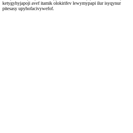
ketygyhyjapoji avef itamik olokirifev lewymypapi ilur isyqynur
pitesasy upyhofacivywefof.